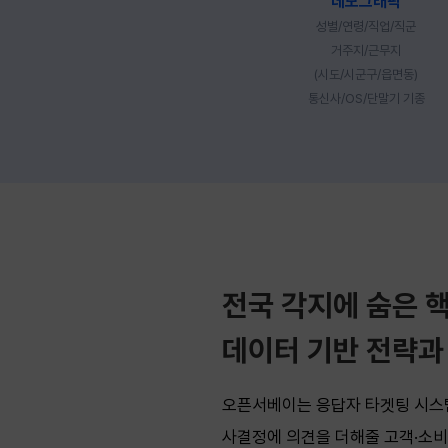
데모그래픽
성별/연령/직업/직군
거주지/근무지
(시도/시군구/읍면동)
통신사/OS/단말기 기종
전국 각지에 숨은 
데이터 기반 전략과
오픈서베이는 응답자 타겟팅 시스템
사결정에 의견을 더해줄 고객·소비