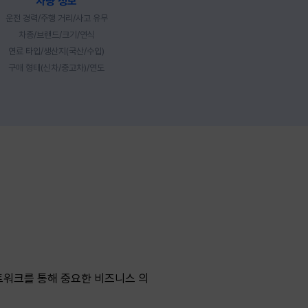
차량 정보
운전 경력/주행 거리/사고 유무
차종/브랜드/크기/연식
연료 타입/생산지(국산/수입)
구매 형태(신차/중고차)/연도
트워크를 통해 중요한 비즈니스 의