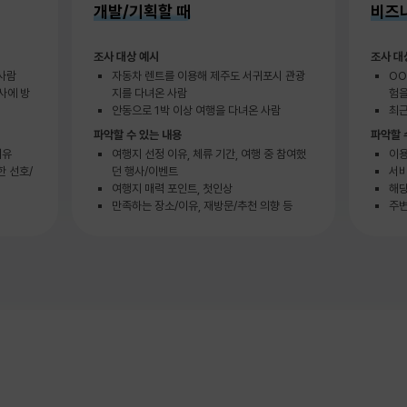
개발/기획할 때
비즈
조사 대상 예시
조사 대
사람
자동차 렌트를 이용해 제주도 서귀포시 관광
OO
사에 방
지를 다녀온 사람
험을
안동으로 1박 이상 여행을 다녀온 사람
최근
파악할 수 있는 내용
파악할 
이유
여행지 선정 이유, 체류 기간, 여행 중 참여했
이용
한 선호/
던 행사/이벤트
서비
여행지 매력 포인트, 첫인상
해당
만족하는 장소/이유, 재방문/추천 의향 등
주변