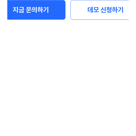
지금 문의하기
데모 신청하기
고객 및 사용자 패널을 운영한다면, 개인정보를 잘 관리하
합니다. 오픈서베이는 개인정보 데이터를 일반 응답 데이
여 암호화하고 일정 기간 이후 자동 파기하는 시스템을 
부담을 줄였습니다.
오픈서베이 팀의 패널 운영 노하우를 가득 담은 플랫폼 
스페이스로 자사 패널단을 더 효율적으로 운영하고 관리하